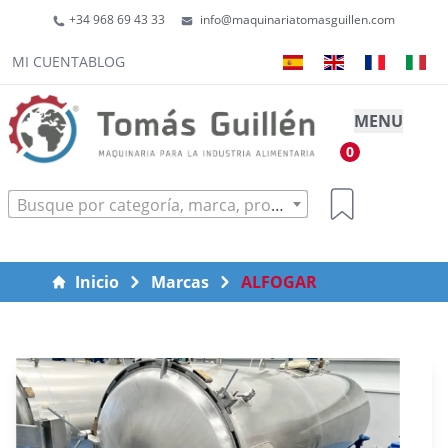
+34 968 69 43 33
info@maquinariatomasguillen.com
MI CUENTA
BLOG
MENU
0
Busque por categoría, marca, producto...
Inicio
Marcas
ALFOGAR