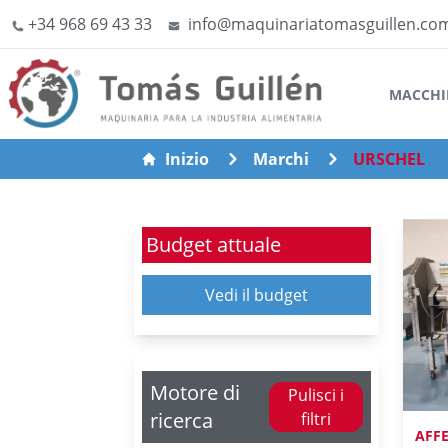
+34 968 69 43 33
info@maquinariatomasguillen.co
MACCHI
Inizio
Marchi
URSCHEL
Budget attuale
Vedi il budget
Motore di
Pulisci i
ricerca
filtri
AFF