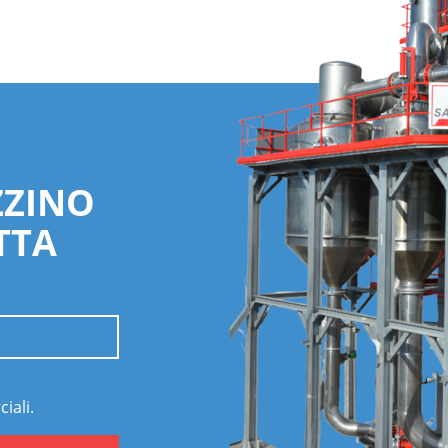
ZZINO
TTA
iali.