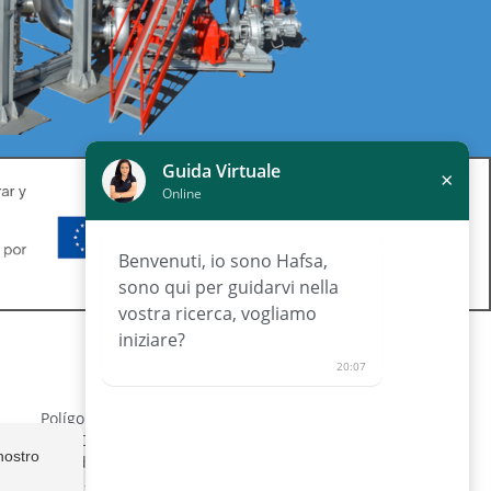
Guida Virtuale
×
Online
Benvenuti, io sono Hafsa,
sono qui per guidarvi nella
vostra ricerca, vogliamo
iniziare?
CONTATTO
20:07
Polígono Industrial de Lorquí Parcela
ne
129 30564 Lorquí, Murcia, España
nostro
Lunedì a venerdì: 08:30 - 14:00 h.
16:00 - 19:30 h.