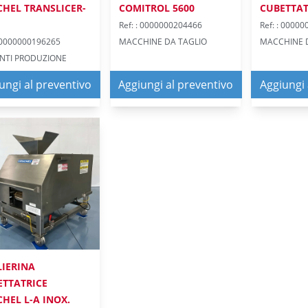
CHEL TRANSLICER-
COMITROL 5600
CUBETTAT
Ref: : 0000000204466
Ref: : 0000
: 0000000196265
MACCHINE DA TAGLIO
MACCHINE 
ANTI PRODUZIONE
ungi al preventivo
Aggiungi al preventivo
Aggiungi 
LIERINA
ETTATRICE
HEL L-A INOX.