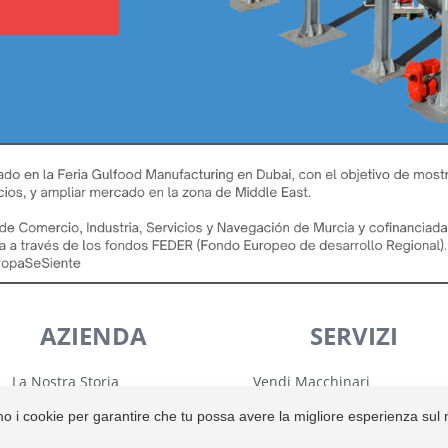
AZIENDA
SERVIZI
La Nostra Storia
Vendi Macchinari
Notizie
Installazione e Configurazio
mo i cookie per garantire che tu possa avere la migliore esperienza sul 
Avviso Legale
Garanzia
Politica dei Cookie
Trasporto