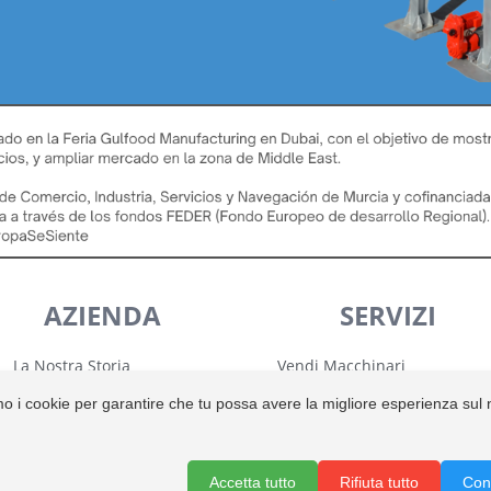
AZIENDA
SERVIZI
La Nostra Storia
Vendi Macchinari
Notizie
Installazione e Configurazio
mo i cookie per garantire che tu possa avere la migliore esperienza sul 
Avviso Legale
Garanzia
Politica dei Cookie
Trasporto
Informativa sulla Privacy
Accetta tutto
Rifiuta tutto
Con