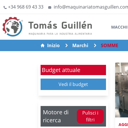
+34 968 69 43 33
info@maquinariatomasguillen.co
MACCHI
Inizio
Marchi
SOMME
Budget attuale
Vedi il budget
Motore di
Pulisci i
ricerca
filtri
AGG