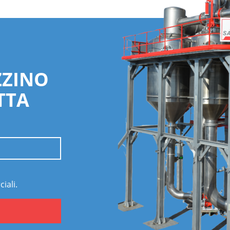
ZZINO
TTA
iali.