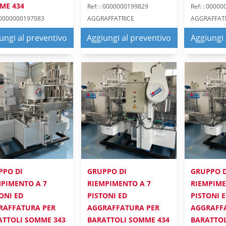
ME 434
Ref: : 0000000199829
Ref: : 0000
: 0000000197083
AGGRAFFATRICE
AGGRAFFAT
AFFATRICE
ungi al preventivo
Aggiungi al preventivo
Aggiungi 
PPO DI
GRUPPO DI
GRUPPO D
MPIMENTO A 7
RIEMPIMENTO A 7
RIEMPIME
ONI ED
PISTONI ED
PISTONI 
RAFFATURA PER
AGGRAFFATURA PER
AGGRAFF
ATTOLI SOMME 343
BARATTOLI SOMME 434
BARATTOL