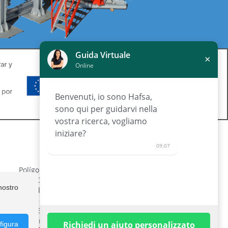
Guida Virtuale
×
Online
Benvenuti, io sono Hafsa,
sono qui per guidarvi nella
vostra ricerca, vogliamo
iniziare?
CONTATTO
09:07
Polígono Industrial de Lorquí Parcela
ne
129 30564 Lorquí, Murcia, España
nostro
Lunedì a venerdì: 08:30 - 14:00 h.
16:00 - 19:30 h.
+34 968 694 333
info@maquinariatomasguillen.com
Richiedi un aiuto personalizzato
figura