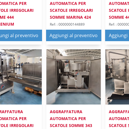
OMATICA PER
AUTOMATICA PER
AUTOMAT
TOLE IRREGOLARI
SCATOLE IRREGOLARI
SCATOLE 
ME 444
SOMME MARINA 424
SOMME 4
LENIUM
Ref: : 0000000144889
Ref: : 0000
: 0000000198911
AGGRAFFATRICE
AGGRAFFAT
ungi al preventivo
Aggiungi al preventivo
Aggiungi 
AFFATRICE
RAFFATURA
AGGRAFFATURA
AGGRAFF
OMATICA PER
AUTOMATICA PER
AUTOMAT
TOLE IRREGOLARI
SCATOLE SOMME 343
SCATOLE 