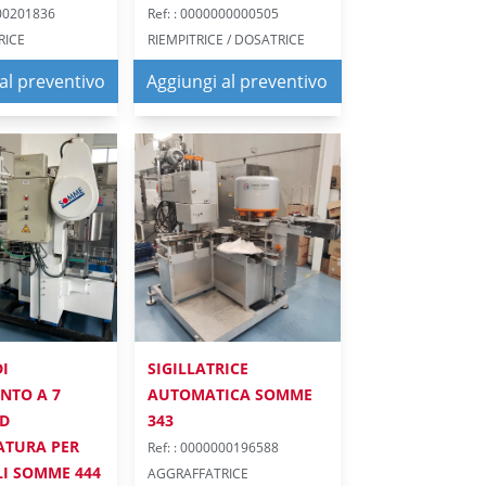
000201836
Ref: : 0000000000505
RICE
RIEMPITRICE / DOSATRICE
al preventivo
Aggiungi al preventivo
I
SIGILLATRICE
NTO A 7
AUTOMATICA SOMME
ED
343
ATURA PER
Ref: : 0000000196588
I SOMME 444
AGGRAFFATRICE