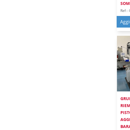
SOM
Ref: 
AGGR
Aggi
GRU
RIE
PIST
AGG
BAR