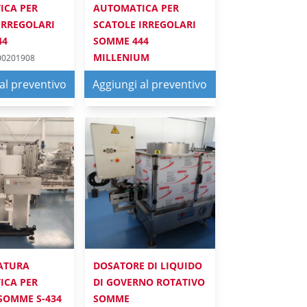
ICA PER
AUTOMATICA PER
IRREGOLARI
SCATOLE IRREGOLARI
44
SOMME 444
MILLENIUM
000201908
RICE
Ref: : 0000000198916
al preventivo
Aggiungi al preventivo
AGGRAFFATRICE
ATURA
DOSATORE DI LIQUIDO
ICA PER
DI GOVERNO ROTATIVO
SOMME S-434
SOMME