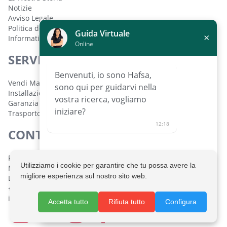
Notizie
Avviso Legale
Politica dei Cookie
Guida Virtuale
×
Informativa sulla Privacy
Online
SERVIZI
Benvenuti, io sono Hafsa,
Vendi Macchinari
sono qui per guidarvi nella
Installazione e Configurazione
vostra ricerca, vogliamo
Garanzia
iniziare?
Trasporto
12:18
CONTATTO
Polígono Industrial de Lorquí Parcela 129 30564 Lorquí,
Utilizziamo i cookie per garantire che tu possa avere la
Murcia, España
migliore esperienza sul nostro sito web.
Lunedì a venerdì: 08:30 - 14:00 h. 16:00 - 19:30 h.
+34 968 694 333
info@maquinariatomasguillen.com
Richiedi un aiuto personalizzato
Accetta tutto
Rifiuta tutto
Configura