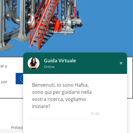
Guida Virtuale
×
Online
Benvenuti, io sono Hafsa,
sono qui per guidarvi nella
vostra ricerca, vogliamo
iniziare?
CONTATTO
01:03
Polígono Industrial de Lorquí Parcela