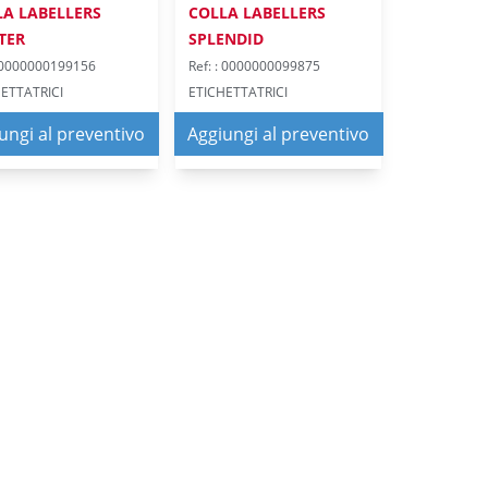
LA LABELLERS
COLLA LABELLERS
TER
SPLENDID
: 0000000199156
Ref: : 0000000099875
ETTATRICI
ETICHETTATRICI
ungi al preventivo
Aggiungi al preventivo