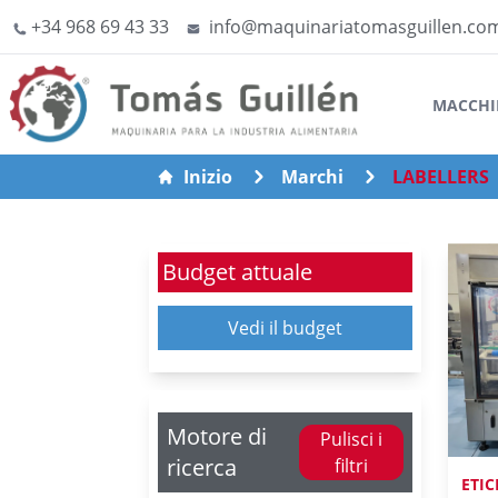
+34 968 69 43 33
info@maquinariatomasguillen.co
MACCHI
Inizio
Marchi
LABELLERS
Budget attuale
Vedi il budget
Motore di
Pulisci i
ricerca
filtri
ETIC