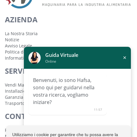
AZIENDA
La Nostra Storia
Notizie
Avviso Legale
Politica dei Cookie
Guida Virtuale
×
Informativa sulla Privacy
Online
SERVIZI
Benvenuti, io sono Hafsa,
Vendi Macchinari
sono qui per guidarvi nella
Installazione e Configurazione
vostra ricerca, vogliamo
Garanzia
iniziare?
Trasporto
11:57
CONTATTO
Polígono Industrial de Lorquí Parcela 129 30564 Lorquí,
Utilizziamo i cookie per garantire che tu possa avere la
Murcia, España