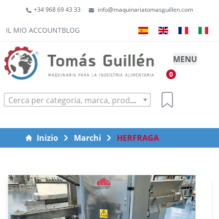
+34 968 69 43 33
info@maquinariatomasguillen.com
IL MIO ACCOUNT
BLOG
MENU
0
Cerca per categoria, marca, prodotto...
Inizio
Marchi
HERFRAGA