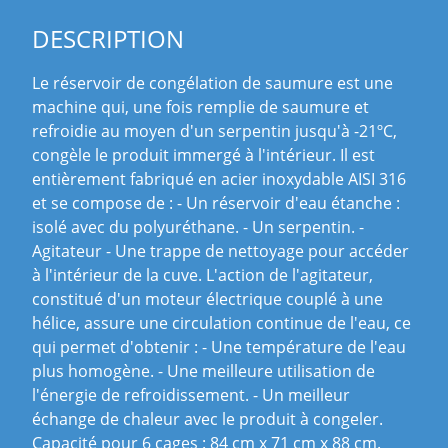
DESCRIPTION
Le réservoir de congélation de saumure est une
machine qui, une fois remplie de saumure et
refroidie au moyen d'un serpentin jusqu'à -21ºC,
congèle le produit immergé à l'intérieur. Il est
entièrement fabriqué en acier inoxydable AISI 316
et se compose de : - Un réservoir d'eau étanche :
isolé avec du polyuréthane. - Un serpentin. -
Agitateur - Une trappe de nettoyage pour accéder
à l'intérieur de la cuve. L'action de l'agitateur,
constitué d'un moteur électrique couplé à une
hélice, assure une circulation continue de l'eau, ce
qui permet d'obtenir : - Une température de l'eau
plus homogène. - Une meilleure utilisation de
l'énergie de refroidissement. - Un meilleur
échange de chaleur avec le produit à congeler.
Capacité pour 6 cages : 84 cm x 71 cm x 88 cm.