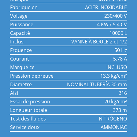
fabrique en
ACIER INOXIDABLE
voltage
230/400 V
puissance
4 KW / 5.4 CV
capacité
10000 L
inclus
VANNE À BOULE 2 et 1/2
frquence
50 Hz
courant
5.78 A
marque ce
INCLUSO
pression depreuve
13.3 kg/cm²
diametre
NOMINAL TUBERÍA 30 mm
aisi
316
essai de pression
20 kg/cm²
longueur totale
373 m
test des fluides
NITRÓGENO
service doux
AMMONIAC