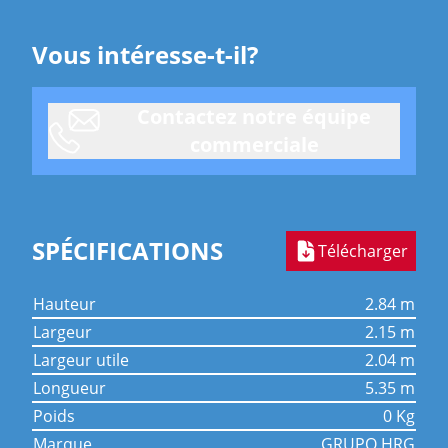
Vous intéresse-t-il?
Contactez notre équipe
commerciale
SPÉCIFICATIONS
Télécharger
hauteur
2.84 m
largeur
2.15 m
largeur utile
2.04 m
longueur
5.35 m
poids
0 Kg
marque
GRUPO HRG