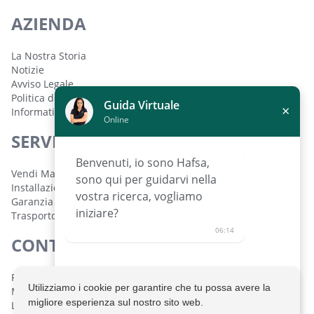
AZIENDA
La Nostra Storia
Notizie
Avviso Legale
Politica dei Cookie
Guida Virtuale
×
Informativa sulla Privacy
Online
SERVIZI
Benvenuti, io sono Hafsa,
Vendi Macchinari
sono qui per guidarvi nella
Installazione e Configurazione
vostra ricerca, vogliamo
Garanzia
iniziare?
Trasporto
06:14
CONTATTO
Polígono Industrial de Lorquí Parcela 129 30564 Lorquí,
Utilizziamo i cookie per garantire che tu possa avere la
Murcia, España
migliore esperienza sul nostro sito web.
Lunedì a venerdì: 08:30 - 14:00 h. 16:00 - 19:30 h.